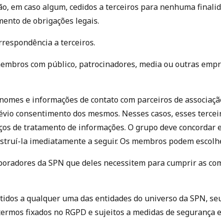
o, em caso algum, cedidos a terceiros para nenhuma finali
ento de obrigações legais.
rrespondência a terceiros.
mbros com público, patrocinadores, media ou outras empre
omes e informações de contato com parceiros de associaçã
évio consentimento dos mesmos. Nesses casos, esses tercei
iços de tratamento de informações. O grupo deve concordar 
truí-la imediatamente a seguir. Os membros podem escolher 
boradores da SPN que deles necessitem para cumprir as com
tidos a qualquer uma das entidades do universo da SPN, seu
 termos fixados no RGPD e sujeitos a medidas de segurança 